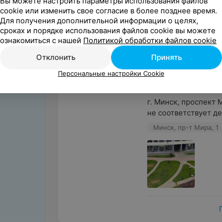
Вы можете настроить параметры использования файлов
Можно рассказывать
cookie или изменить свое согласие в более позднее время.
Об этом расскажут в
Для получения дополнительной информации о целях,
Wildberries - это оче
сроках и порядке использования файлов cookie вы можете
Wi...
ознакомиться с нашей
Политикой обработки файлов cookie
Минск, пр-т Машеров
Отклонить
Принять
Персональные настройки Cookie
Анна
12 сентября 2025
Отзыв подтвержде
г. Минск, проспект М
не соответствует де
Минск, пр-т Мира, 1