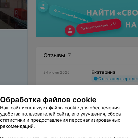
Отзывы
7
Екатерина
24 июля 2026
Отзыв подтвержде
Отвратительное обс
Минск
Обработка файлов cookie
Наш сайт использует файлы cookie для обеспечения
Дмитрий
1 марта 2026
удобства пользователей сайта, его улучшения, сбора
Отзыв подтвержде
статистики и предоставления персонализированных
рекомендаций.
WILDBERRIES...
