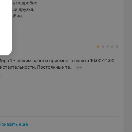
 очень подробно.

се ваши друзья.

нь удобно.

а, 18
н
ира 1 - режим работы приёмного пункта 10:00-21:00,  
йствительности. Постоянные те...
Показать ещё