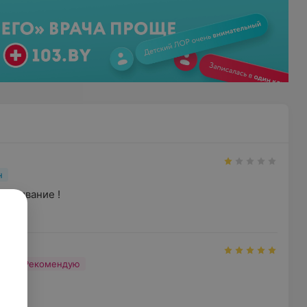
н
луживание !
н
Рекомендую